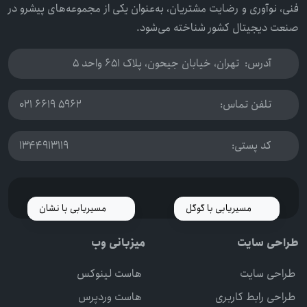
فنی، نوآوری و رضایت مشتریان، به‌عنوان یکی از مجموعه‌های پیشرو در
صنعت دیجیتال کشور شناخته می‌شود.
آدرس:
تهران، خیابان جیحون، پلاک 651 واحد 5
تلفن تماس:
021 6619 5962
کد پستی:
1344913119
مسیریابی با گوگل
مسیریابی با نشان
طراحی سایت
میزبانی وب
طراحی سایت
هاست لینوکس
طراحی رابط کاربری
هاست وردپرس