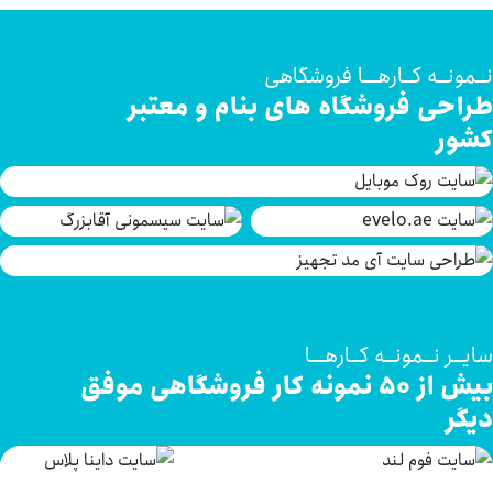
ـمونــه کــارهـــا فروشگاهی
راحی فروشگاه های بنام و معتبر
شور
یــر نــمونــه کــارهـــا
بیش از ۵۰ نمونه کار فروشگاهی موفق
گر