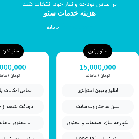
بر اساس بودجه و نیاز خود انتخاب کنید
هزینه خدمات سئو
asetupfee
ماهانه
سئو برنزی
سئو نقره ای
5,000,000
15,000,000
تومان
/
ماهانه
تومان
/
ماهانه
آنالیز و تبین استراتژی
تمامی امکانات پلن
تبین ساختار وب سایت
دریافت نتیجه از ماه
یکپارچه سازی صفحات و محتوی
۸ محتوی ماهانه وبلاگی
سئو کلمات Long Tail
سئو بر روی کلمات ب