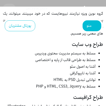
EN
021 6619 5962
گروه نوین ویژه نیازمند نیروهایست که در خود میبینند میتوانند یک
پروژه را با بهترین کیفیت، دقت و سرعت انجام دهند. اگر از توانایی خود
منو
پورتال مشتریان
اطمینان کامل دارید و علاقمند به کار گروهی هستید نیازمند ردیف
های شغلی زیر هستیم.
طراح وب سایت
مسلط به سیستم مدیریت محتوی وردپرس
مسلط به طراحی قالب از پایه و اختصاصی
آشنا به اصول سئو
آشنا به تایپوگرافی
توانایی تبدیل PSD به HTML
مسلط به HTML, CSS3, Jquery و PHP
طراح گرافیست