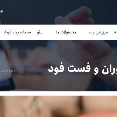
62
ه
میزبانی وب
محصولات ما
سئو
سامانه پیام کوتاه
ان و فست فود
نوین ویژن
/