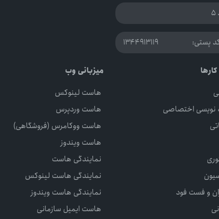
د پستی:
1344913119
کارها
میزبانی وب
ی
هاست لینوکس
ه نویسی اختصاصی
هاست وردپرس
تی
هاست ووکامرس (فروشگاهی)
هاست ویندوز
وری
نمایندگی هاست
سیون
نمایندگی هاست لینوکس
ان و فست فود
نمایندگی هاست ویندوز
نی
هاست ایمیل سازمانی